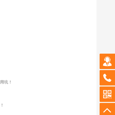
用坑！
！